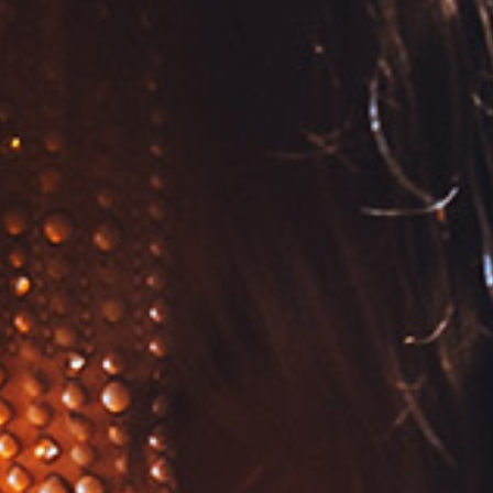
Vicidomini Briano Duo
Angela Vicidomini (voce) e Alessio Briano (tastiere)
04
SABATO
H 18.30 / H 20.30 - KIDS
Art Painting con Ops Teatro
KIDS
H 19.30 - MUSIC TIME - RISTORANTE CORALLINA
Velvet Sound
Nino Putrino (chitarra) e Anna Mandalà (voce)
05
DOMENICA
H 19.30 - MUSIC TIME - RISTORANTE CORALLINA
Elicorda Duo