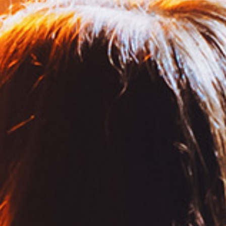
The CU3E Trio
Davide Rock (voce e chitarra), Luca Valenti
(basso), Manuel Fazzini (batteria)
Luglio
01
MERCOLEDÌ
H 19.30 - SUMMER COCKTAIL PARTY
So What Trio