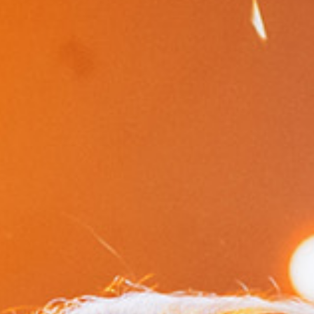
La magia delle nostre
Folies Royal
, da noi per voi,
un intrattenimento artistico esclusivo ogni sera a
bordo piscina e presso il ristorante Corallina per
vivere emozioni uniche sulle note di eleganti
successi.
Per i più piccoli, il nostro Smile Club, con
personale dedicato, offrirà un’ampia gamma di
attività. Da non perdere gli spettacoli di magia, il
Face painting e tanto altro…
Questa sera
06
GIOVEDÌ
H 19.30 - MUSIC TIME - RISTORANTE CORALLINA