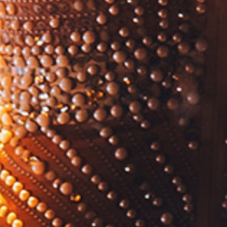
07
MARTEDÌ
H 19.30 - MUSIC TIME - RISTORANTE CORALLINA
Beatrice e Serena
Serena Lo Faro (fisarmonica) e Beatrice Orrigo (voce)
H 20.15 / H 21.15 - KIDS
Duo KiDa con Mister Kiwi e Ada
KIDS
08
MERCOLEDÌ
H 19.30 - SUMMER COCKTAIL PARTY
Intempo Trio
Chantalle Allomello (voce), Vincenzo Pisano (piano),
Daniele Ducci (contrabbasso)