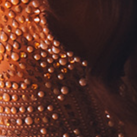
Elisa Arnaldi (voce) e Davide Fusi (tastiere)
H 21.30 - SANREMO SUMMER SYMPHONY - PALCO PIAN DI
NAVE
Goran Bregovic – “The Belly Button of the
World”
con l’Orchestra per Matrimoni e Funerali e l’Orchestra
Sinfonica di Sanremo. Direttore: maestro Danilo Rossi
06
LUNEDÌ
H 19.30 - MUSIC TIME - RISTORANTE CORALLINA
Les Elodies
Ines Aliprandi (piano e voce), Cristina Silvestro (violino)