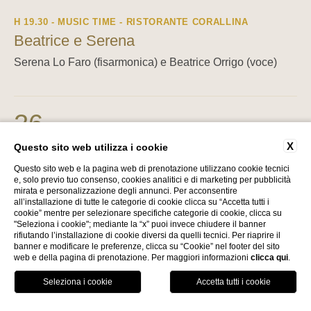
H 19.30 - MUSIC TIME - RISTORANTE CORALLINA
Beatrice e Serena
Serena Lo Faro (fisarmonica) e Beatrice Orrigo (voce)
26
MERCOLEDÌ
H 19.30 - SUMMER COCKTAIL PARTY
X
Questo sito web utilizza i cookie
Bemsha Swing Trio
Questo sito web e la pagina web di prenotazione utilizzano cookie tecnici
e, solo previo tuo consenso, cookies analitici e di marketing per pubblicità
Patrizia Taurini (pianista e tastierista), Mauro Parrinello
mirata e personalizzazione degli annunci. Per acconsentire
(contrabbasso), Eleonora Amerio (voce)
all’installazione di tutte le categorie di cookie clicca su “Accetta tutti i
cookie” mentre per selezionare specifiche categorie di cookie, clicca su
"Seleziona i cookie"; mediante la “x” puoi invece chiudere il banner
rifiutando l’installazione di cookie diversi da quelli tecnici. Per riaprire il
banner e modificare le preferenze, clicca su “Cookie” nel footer del sito
27
web e della pagina di prenotazione. Per maggiori informazioni
clicca qui
.
GIOVEDÌ
H 19.30 - MUSIC TIME - RISTORANTE CORALLINA
Scopri il Royal Hotel Sanremo
Velvet Sound