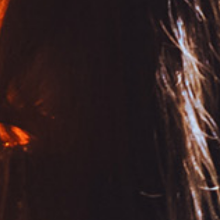
Roberto Blasi (chitarra), Anna Mandalà (voce), Tony
Mercurio (contrabbasso)
02
GIOVEDÌ
H 18.30 / H 20.30 - KIDS
"Fem Production" - Vintage Games con
illustratore di gioco
KIDS
H 19.30 - MUSIC TIME - RISTORANTE CORALLINA
Beatrice e Serena
Serena Lo Faro (fisarmonica) e Beatrice Orrigo (voce)
03
VENERDÌ
H 19.30 - MUSIC TIME - RISTORANTE CORALLINA