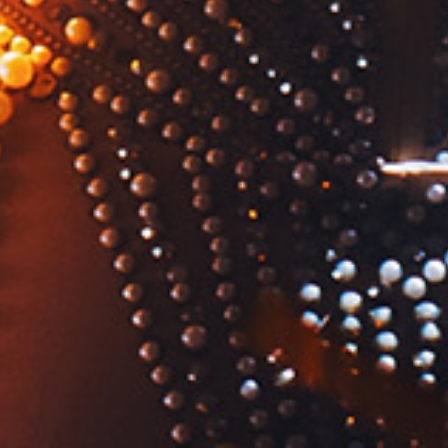
09
GIOVEDÌ
H 19.30 - MUSIC TIME - RISTORANTE CORALLINA
Velvet Sound
Nino Putrino (chitarra) e Anna Mandalà (voce)
10
VENERDÌ
H 19.30 - MUSIC TIME - RISTORANTE CORALLINA
Amarcord Duo
Marisa Fagnani (voce e chitarra) e Gianni Martini (piano,
fisarmonica)
H 20.15 / H 21.30 - KIDS
Prestigi con Gaspar
KIDS